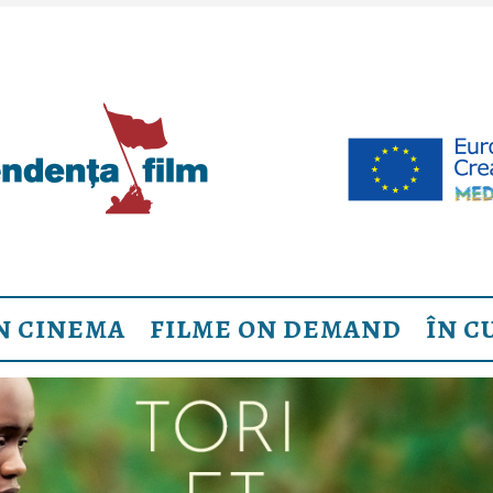
N CINEMA
FILME ON DEMAND
ÎN C