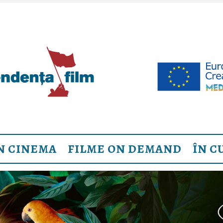
N CINEMA
FILME ON DEMAND
ÎN C