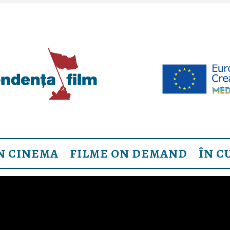
N CINEMA
FILME ON DEMAND
ÎN C